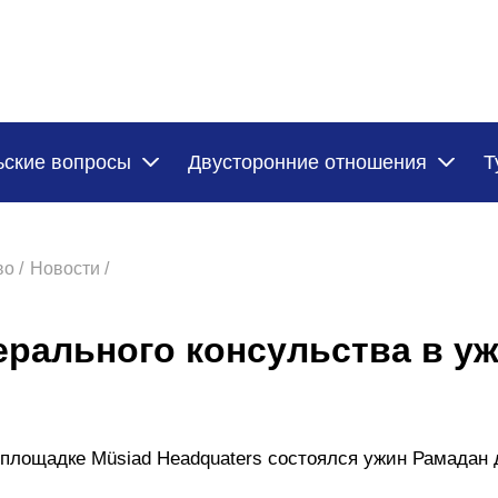
ьские вопросы
Двусторонние отношения
Т
о /
Новости /
ерального консульства в у
 площадке Müsiad Headquaters состоялся ужин Рамадан