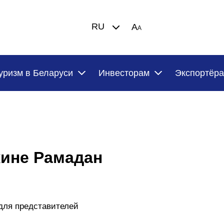
RU
A
A
уризм в Беларуси
Инвесторам
Экспортёр
жине Рамадан
 для представителей