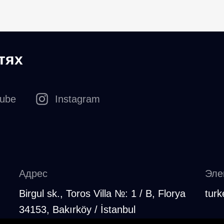
тях
tube
Instagram
Адрес
Эле
Birgul sk., Toros Villa №: 1 / B, Florya
turk
34153, Bakırköy / İstanbul